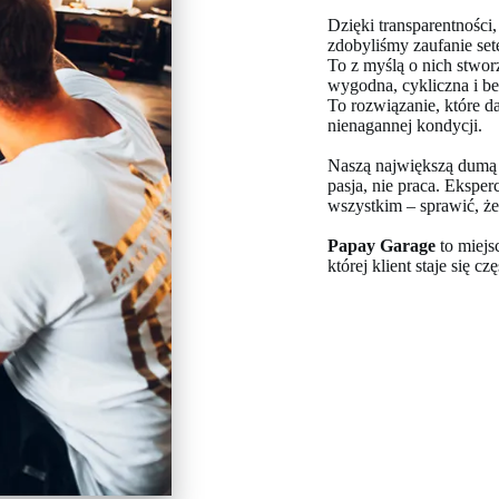
Dzięki transparentnośc
zdobyliśmy zaufanie sete
To z myślą o nich stwo
wygodna, cykliczna i 
To rozwiązanie, które d
nienagannej kondycji.
Naszą największą dumą je
pasja, nie praca. Eksper
wszystkim – sprawić, że
Papay Garage
to miejs
której klient staje się c