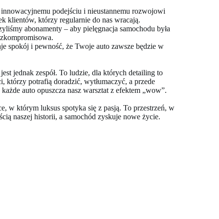
i, innowacyjnemu podejściu i nieustannemu rozwojowi
k klientów, którzy regularnie do nas wracają.
rzyliśmy abonamenty – aby pielęgnacja samochodu była
bezkompromisowa.
aje spokój i pewność, że Twoje auto zawsze będzie w
st jednak zespół. To ludzie, dla których detailing to
ci, którzy potrafią doradzić, wytłumaczyć, a przede
 każde auto opuszcza nasz warsztat z efektem „wow”.
ce, w którym luksus spotyka się z pasją. To przestrzeń, w
zęścią naszej historii, a samochód zyskuje nowe życie.