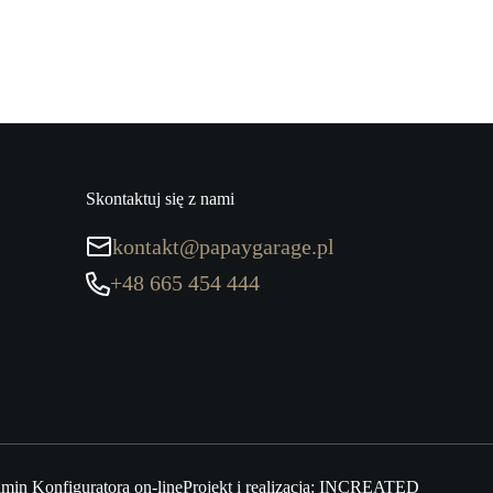
Skontaktuj się z nami
kontakt@papaygarage.pl
+48 665 454 444
min Konfiguratora on-line
Projekt i realizacja:
INCREATED